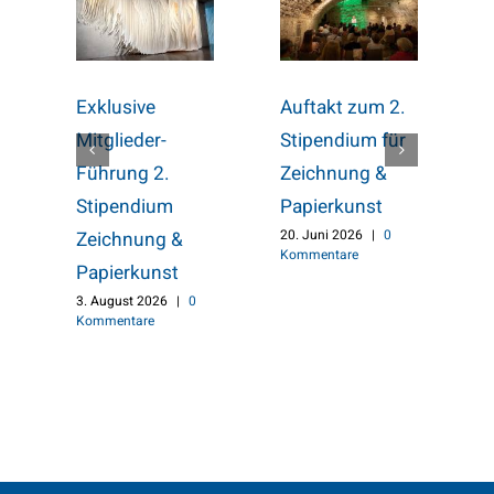
Exklusive
Auftakt zum 2.
D
Mitglieder-
Stipendium für
1
Führung 2.
Zeichnung &
K
Stipendium
Papierkunst
20. Juni 2026
|
0
Zeichnung &
Kommentare
Papierkunst
3. August 2026
|
0
Kommentare