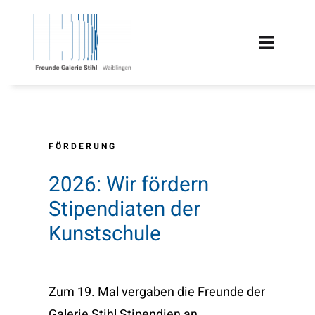
Zum
Inhalt
Toggle
springen
Naviga
HOME
TERMINE
FÖRDERUNG
ÜBER UNS
2026: Wir fördern
Stipendiaten der
FÖRDERUNG
Kunstschule
PROJEKTE
Zum 19. Mal vergaben die Freunde der
MITGLIEDSCHAFT
Galerie Stihl Stipendien an