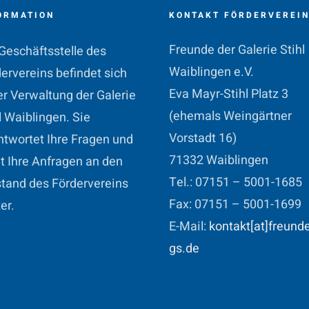
ORMATION
KONTAKT FÖRDERVEREI
Freunde der Galerie Stihl
Geschäftsstelle des
Waiblingen e.V.
ervereins befindet sich
Eva Mayr-Stihl Platz 3
er Verwaltung der Galerie
(ehemals Weingärtner
l Waiblingen. Sie
Vorstadt 16)
twortet Ihre Fragen und
71332 Waiblingen
et Ihre Anfragen an den
Tel.: 07151 – 5001-1685
tand des Fördervereins
Fax: 07151 – 5001-1699
er.
E-Mail:
kontakt[at]freund
gs.de