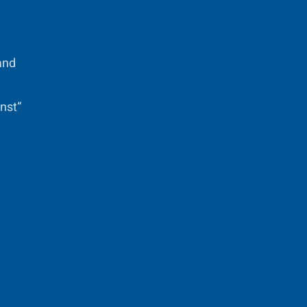
and
nst“