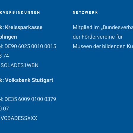
KVERBINDUNGEN
NETZWERK
k: Kreissparkasse
Mitglied im „Bundesverb
blingen
der Fördervereine für
N: DE90 6025 0010 0015
Museen der bildenden Ku
8 74
: SOLADES1WBN
: Volksbank Stuttgart
N: DE35 6009 0100 0379
0 07
: VOBADESSXXX