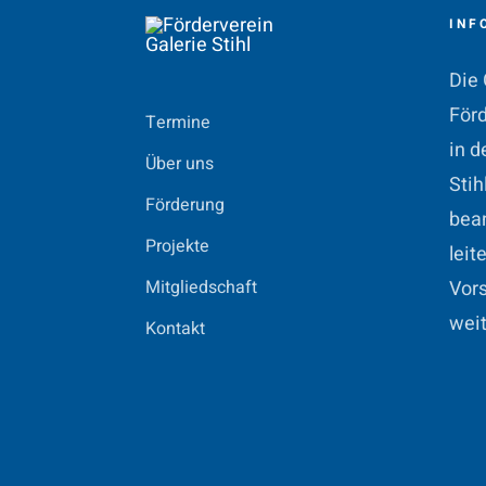
INF
Die 
Förd
Termine
in d
Über uns
Stih
Förderung
bean
Projekte
leit
Mitgliedschaft
Vors
weit
Kontakt