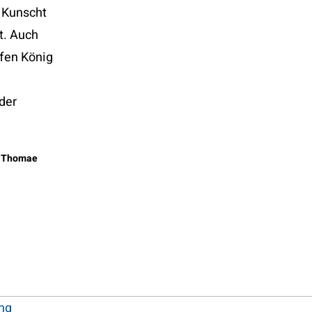
n Kunscht
t. Auch
fen König
der
rg Thomae
ng