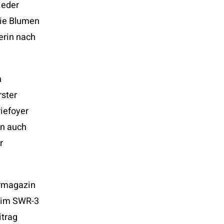
ieder
die Blumen
erin nach
h
rster
riefoyer
nn auch
r
urmagazin
g im SWR-3
itrag