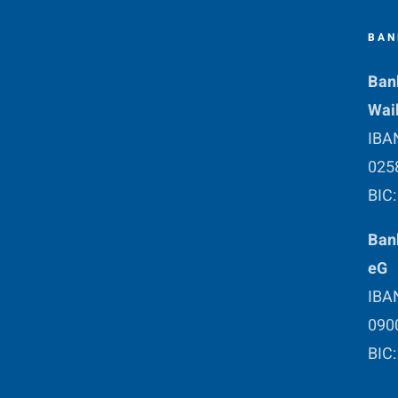
BAN
Ban
Wai
IBA
025
BIC
Bank
eG
IBA
090
BIC