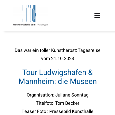
Zum
Inhalt
Toggle
springen
Naviga
HOME
TERMINE
Das war ein toller Kunstherbst: Tagesreise
vom 21.10.2023
ÜBER UNS
Tour Ludwigshafen &
FÖRDERUNG
Mannheim: die Museen
PROJEKTE
Organisation: Juliane Sonntag
Titelfoto: Tom Becker
MITGLIEDSCHAFT
Teaser Foto : Pressebild Kunsthalle