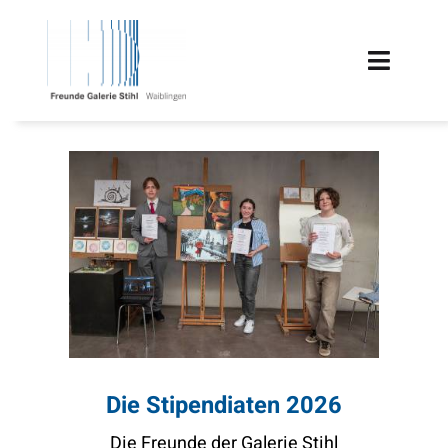
Zum
Inhalt
Toggle
springen
Naviga
HOME
TERMINE
ÜBER UNS
FÖRDERUNG
PROJEKTE
Die Stipendiaten 2026
MITGLIEDSCHAFT
Die Freunde der Galerie Stihl