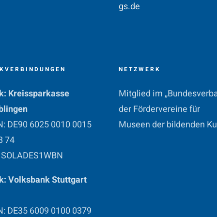
gs.de
KVERBINDUNGEN
NETZWERK
k: Kreissparkasse
Mitglied im „Bundesverb
blingen
der Fördervereine für
N: DE90 6025 0010 0015
Museen der bildenden Ku
8 74
: SOLADES1WBN
: Volksbank Stuttgart
N: DE35 6009 0100 0379