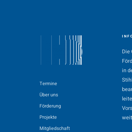
INF
Die 
Förd
in d
Stih
Termine
bean
Über uns
leit
Förderung
Vors
Projekte
weit
Mitgliedschaft