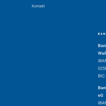
Kontakt
BAN
Ban
Wai
IBA
025
BIC
Bank
eG
IBA