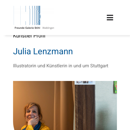
Zum
Inhalt
Toggle
springen
Naviga
Künstler Profil
HOME
Julia Lenzmann
TERMINE
Illustratorin und Künstlerin in und um Stuttgart
ÜBER UNS
FÖRDERUNG
PROJEKTE
MITGLIEDSCHAFT